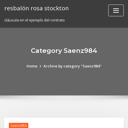
Skip
resbalón rosa stockton
to
content
cláusula en el ejemplo del contrato
Category Saenz984
Home
Archive by category "Saenz984"
Saenz984