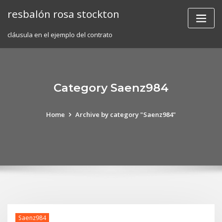
Skip
resbalón rosa stockton
to
content
cláusula en el ejemplo del contrato
Category Saenz984
Home
Archive by category "Saenz984"
Saenz984