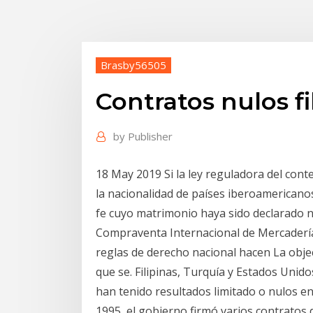
Brasby56505
Contratos nulos fi
by
Publisher
18 May 2019 Si la ley reguladora del cont
la nacionalidad de países iberoamericanos
fe cuyo matrimonio haya sido declarado 
Compraventa Internacional de Mercaderías
reglas de derecho nacional hacen La objec
que se. Filipinas, Turquía y Estados Unid
han tenido resultados limitado o nulos en
1995, el gobierno firmó varios contratos d